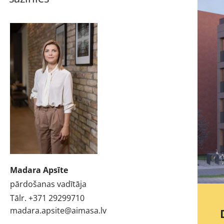
Madara Apsīte
pārdošanas vadītāja
Tālr. +371 29299710
madara.apsite@aimasa.lv