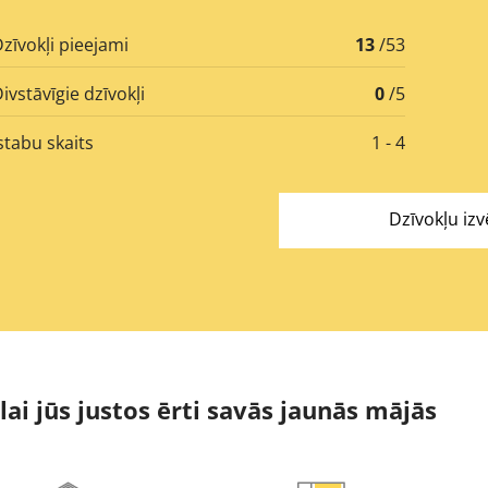
zīvokļi pieejami
13
/53
ivstāvīgie dzīvokļi
0
/5
stabu skaits
1 - 4
Dzīvokļu izv
 lai jūs justos ērti savās jaunās mājās