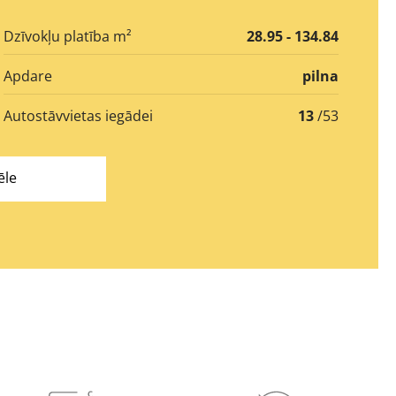
Dzīvokļu platība m²
28.95 - 134.84
Apdare
pilna
Autostāvvietas iegādei
13
/53
ēle