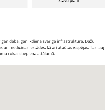
Stāvu plāni
 ir gan daba, gan ikdienā svarīgā infrastruktūra. Dažu
as un medicīnas iestādes, kā arī atpūtas iespējas. Tas ļauj
ešamo rokas stiepiena attālumā.