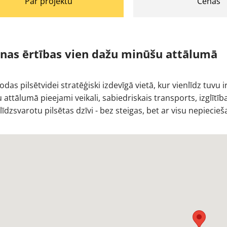
Par projektu
Cenas
enas ērtības vien dažu minūšu attālumā
odas pilsētvidei stratēģiski izdevīgā vietā, kur vienlīdz tuvu
attālumā pieejami veikali, sabiedriskais transports, izglītīb
līdzsvarotu pilsētas dzīvi - bez steigas, bet ar visu nepieci