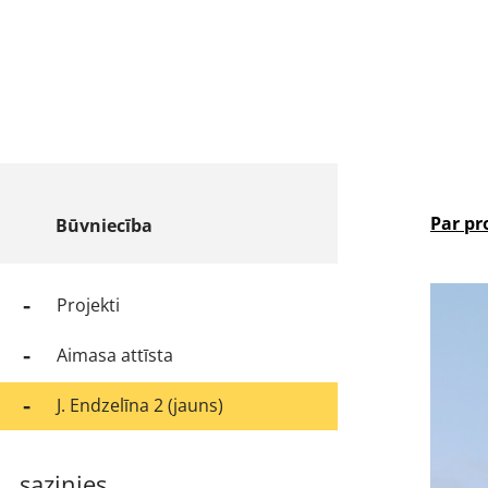
Par pr
Būvniecība
Projekti
Aimasa attīsta
J. Endzelīna 2 (jauns)
sazinies