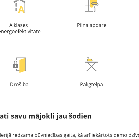
A klases
Pilna apdare
energoefektivitāte
Drošība
Palīgtelpa
ati savu mājokli jau šodien
erijā redzama būvniecības gaita, kā arī iekārtots demo dzīvok