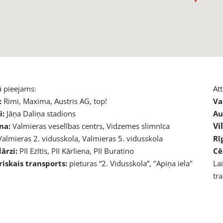
 pieejams:
At
:
Rimi, Maxima, Austris AG, top!
Va
i:
Jāņa Daliņa stadions
Au
Vi
na:
Valmieras veselības centrs, Vidzemes slimnīca
almieras 2. vidusskola, Valmieras 5. vidusskola
Rī
ārzi:
PII Ezītis, PII Kārliena, PII Buratino
Cē
iskais transports:
pieturas “2. Vidusskola”, "Apiņa iela"
Lai
tr