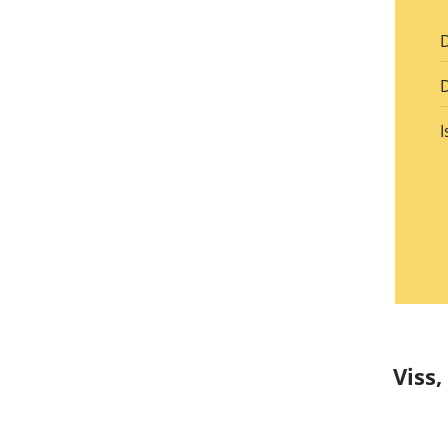
D
D
I
Viss,