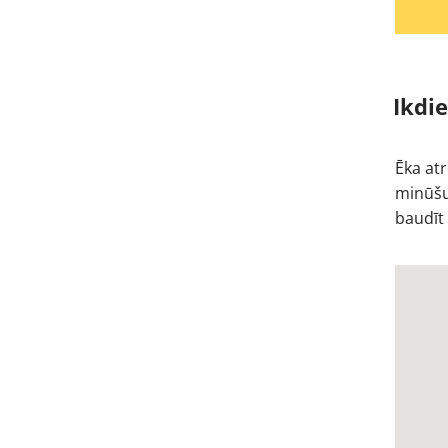
Ikdi
Ēka atr
minūšu 
baudīt 