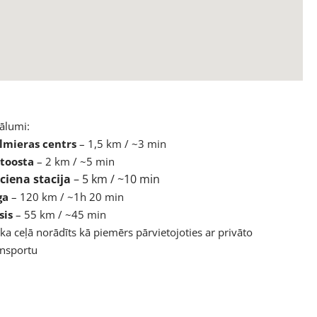
tālumi:
lmieras centrs
– 1,5 km / ~3 min
toosta
– 2 km / ~5 min
lciena stacija
– 5 km / ~10 min
ga
– 120 km / ~1h 20 min
sis
– 55 km / ~45 min
ka ceļā norādīts kā piemērs pārvietojoties ar privāto
ansportu