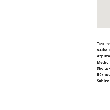
Tuvumā
Veikali
Atpūta
Medicī
Skola:
V
Bērnud
Sabiedr