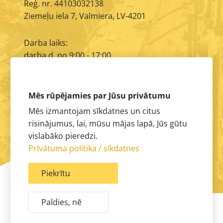
Reģ. nr. 44103032138
Ziemeļu iela 7, Valmiera, LV-4201
Darba laiks:
darba d. no 9:00 - 17:00
E-pasts:
info@aimasa.lv
Mēs rūpējamies par Jūsu privātumu
Mēs izmantojam sīkdatnes un citus
risinājumus, lai, mūsu mājas lapā, Jūs gūtu
vislabāko pieredzi.
Prīvātuma politika / sīkdatnes
Piekrītu
Paldies, nē
© 2026