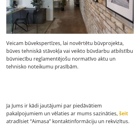
Veicam būvekspertīzes, lai novērtētu būvprojekta,
būves tehniskā stāvokļa vai veikto būvdarbu atbilstību
būvniecību reglamentējošu normatīvo aktu un
tehnisko noteikumu prasībām.
Ja Jums ir kādi jautājumi par piedāvātiem
pakalpojumiem un vēlaties ar mums sazināties,
šeit
atradīsiet “Aimasa” kontaktinformāciju un rekvizītus.