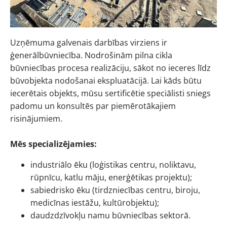
Uzņēmuma galvenais darbības virziens ir
ģenerālbūvniecība. Nodrošinām pilna cikla
būvniecības procesa realizāciju, sākot no ieceres līdz
būvobjekta nodošanai ekspluatācijā. Lai kāds būtu
iecerētais objekts, mūsu sertificētie speciālisti sniegs
padomu un konsultēs par piemērotākajiem
risinājumiem.
Mēs specializējamies:
industriālo ēku (loģistikas centru, noliktavu,
rūpnīcu, katlu māju, enerģētikas projektu);
sabiedrisko ēku (tirdzniecības centru, biroju,
medicīnas iestāžu, kultūrobjektu);
daudzdzīvokļu namu būvniecības sektorā.