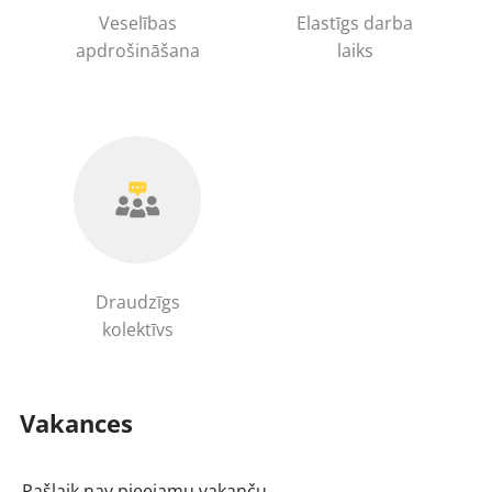
Veselības
Elastīgs darba
apdrošināšana
laiks
Draudzīgs
kolektīvs
Vakances
Pašlaik nav pieejamu vakanču.