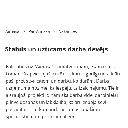
Aimasa
>
Par Aimasa
>
Vakances
Stabils un uzticams darba devējs
Balstoties uz "Aimasa" pamatvērtībām, esam mūsu
komandā apvienojuši cilvēkus, kuri ir godīgi un atklāti
paši pret sevi, citiem un darbu, ko darām. Darbs
uzņēmumā nozīmē, kā iespēju, tā izaicinājumu. Tie ir
aizraujoši projekti, dinamiska darba vide, darbinieku
pilnveidošanās un labklājība, kā arī iespēja sevi
pierādīt un būt komandā ar jomas labākiem
speciālistiem un profesionāļiem.