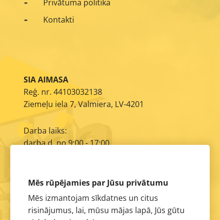
Privātuma politika
Kontakti
SIA AIMASA
Reģ. nr. 44103032138
Ziemeļu iela 7, Valmiera, LV-4201
Darba laiks:
darba d. no 9:00 - 17:00
E-pasts:
info@aimasa.lv
Mēs rūpējamies par Jūsu privātumu
Mēs izmantojam sīkdatnes un citus
risinājumus, lai, mūsu mājas lapā, Jūs gūtu