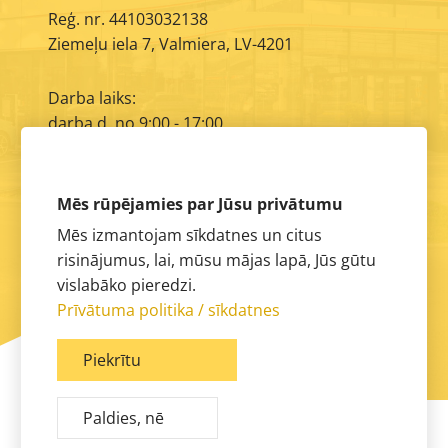
Reģ. nr. 44103032138
Ziemeļu iela 7, Valmiera, LV-4201
Darba laiks:
darba d. no 9:00 - 17:00
E-pasts:
info@aimasa.lv
Mēs rūpējamies par Jūsu privātumu
Mēs izmantojam sīkdatnes un citus
risinājumus, lai, mūsu mājas lapā, Jūs gūtu
vislabāko pieredzi.
Prīvātuma politika / sīkdatnes
Piekrītu
Paldies, nē