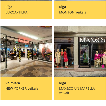
Rīga
Rīga
EUROAPTIEKA
MONTON veikals
Valmiera
Rīga
NEW YORKER veikals
MAX&CO UN MARELLA
veikali