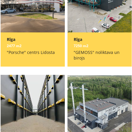
Rīga
Rīga
2477 m2
7250 m2
"Porsche" centrs Lidosta
"GEMOSS" noliktava un
birojs