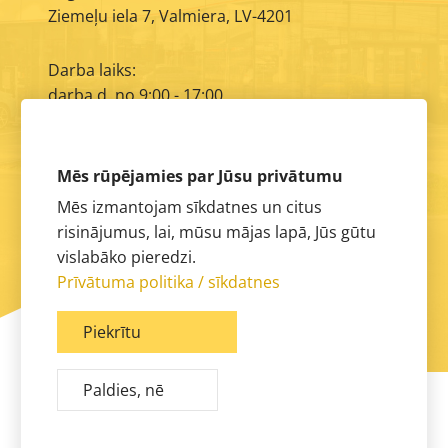
Ziemeļu iela 7, Valmiera, LV-4201
Darba laiks:
darba d. no 9:00 - 17:00
E-pasts:
info@aimasa.lv
Mēs rūpējamies par Jūsu privātumu
Mēs izmantojam sīkdatnes un citus
risinājumus, lai, mūsu mājas lapā, Jūs gūtu
vislabāko pieredzi.
Prīvātuma politika / sīkdatnes
Piekrītu
Paldies, nē
© 2026