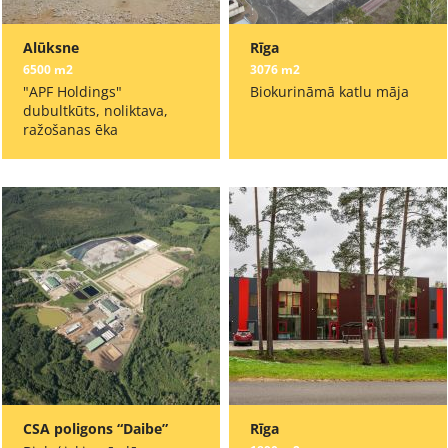
Alūksne
Rīga
6500 m2
3076 m2
"APF Holdings"
Biokurināmā katlu māja
dubultkūts, noliktava,
ražošanas ēka
CSA poligons “Daibe”
Rīga