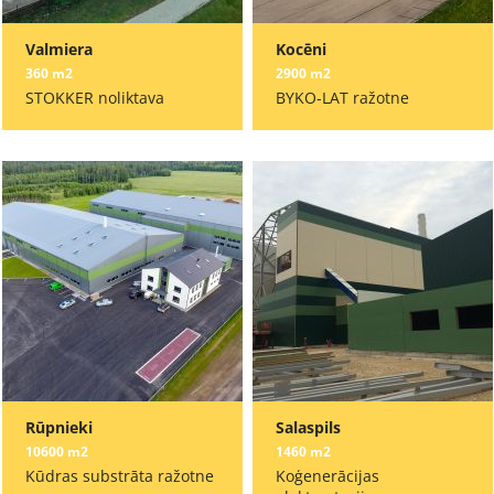
Valmiera
Kocēni
360 m2
2900 m2
STOKKER noliktava
BYKO-LAT ražotne
Rūpnieki
Salaspils
10600 m2
1460 m2
Kūdras substrāta ražotne
Koģenerācijas