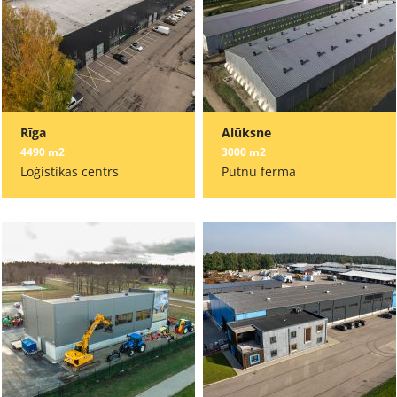
Rīga
Alūksne
4490 m2
3000 m2
Loģistikas centrs
Putnu ferma