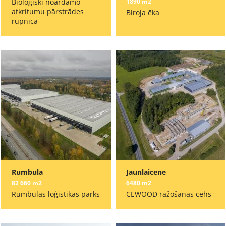
Bioloģiski noārdāmo
1890 m2
atkritumu pārstrādes
Biroja ēka
rūpnīca
Rumbula
Jaunlaicene
82 660 m2
6480 m2
Rumbulas loģistikas parks
CEWOOD ražošanas cehs