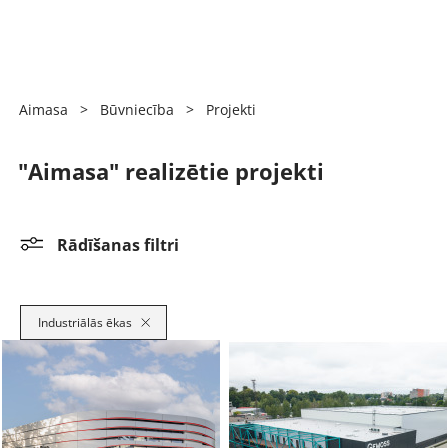
Aimasa
>
Būvniecība
>
Projekti
"Aimasa" realizētie projekti
Rādīšanas filtri
Industriālās ēkas