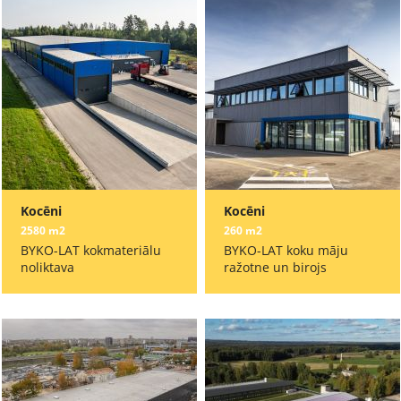
Kocēni
Kocēni
2580 m2
260 m2
BYKO-LAT kokmateriālu
BYKO-LAT koku māju
noliktava
ražotne un birojs