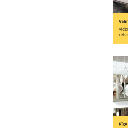
Valm
Vidz
reha
Rīga