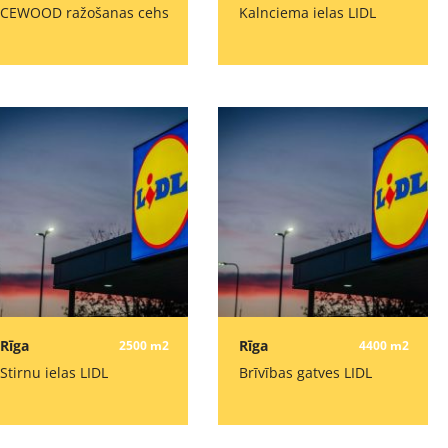
CEWOOD ražošanas cehs
Kalnciema ielas LIDL
Rīga
Rīga
2500 m2
4400 m2
Stirnu ielas LIDL
Brīvības gatves LIDL