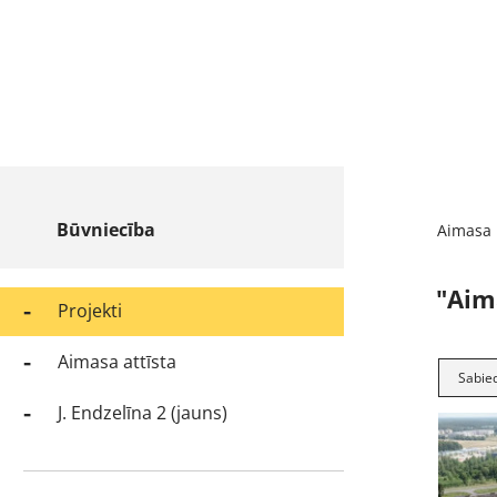
Būvniecība
Aimasa
"Aima
Projekti
Aimasa attīsta
Sabie
J. Endzelīna 2 (jauns)