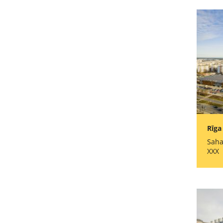
Rīga
Saha
XXX