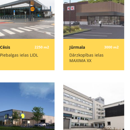
Cēsis
Jūrmala
2250 m2
3000 m2
Piebalgas ielas LIDL
Dārzkopības ielas
MAXIMA XX