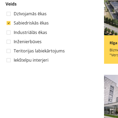
Veids
Dzīvojamās ēkas
Sabiedriskās ēkas
Industriālās ēkas
Inženierbūves
Rīga
Bizn
Teritorijas labiekārtojums
"Ver
Iekštelpu interjeri