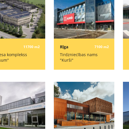
Rīga
11700 m2
7100 m2
esa komplekss
Tirdzniecības nams
sum"
"Kurši"