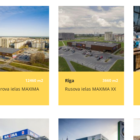
Rīga
12460 m2
3660 m2
rova ielas MAXIMA
Rusova ielas MAXIMA XX