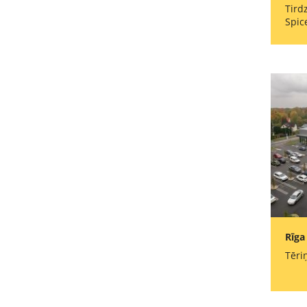
Tird
Spic
Rīga
Tēri