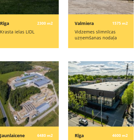
Rīga
Valmiera
2300 m2
1575 m2
Krasta ielas LIDL
Vidzemes slimnīcas
uzņemšanas nodaļa
Jaunlaicene
Rīga
6480 m2
4600 m2