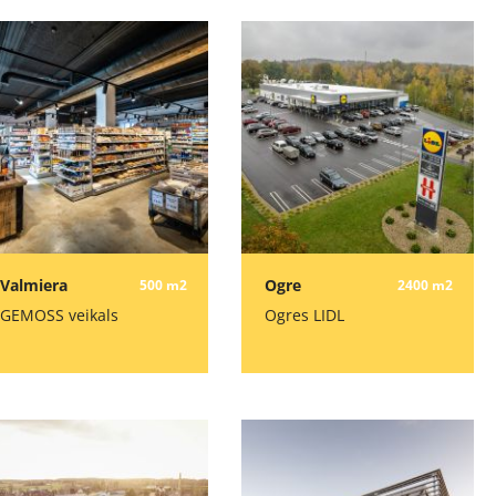
Valmiera
Ogre
500 m2
2400 m2
GEMOSS veikals
Ogres LIDL