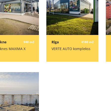
ekne
Rīga
940 m2
4180 m2
knes MAXIMA X
VERTE AUTO komplekss