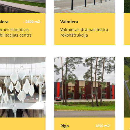
iera
Valmiera
2600 m2
emes slimnīcas
Valmieras drāmas teātra
bilitācijas centrs
rekonstrukcija
Rīga
1890 m2