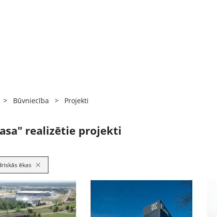
>
Būvniecība
>
Projekti
sa" realizētie projekti
driskās ēkas