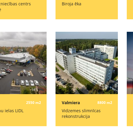
zniecības centrs
Biroja ēka
e
Valmiera
2550 m2
8800 m2
ņu ielas LIDL
Vidzemes slimnīcas
rekonstrukcija