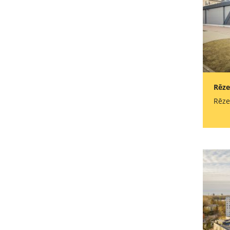
Rēz
Rēze