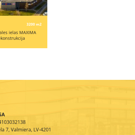
3200 m2
ales ielas MAXIMA
ekonstrukcija
SA
44103032138
la 7, Valmiera, LV-4201