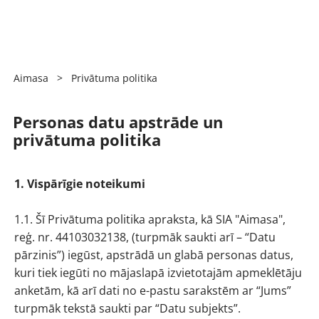
Aimasa
>
Privātuma politika
Personas datu apstrāde un
privātuma politika
1. Vispārīgie noteikumi
1.1. Šī Privātuma politika apraksta, kā SIA "Aimasa",
reģ. nr. 44103032138, (turpmāk saukti arī – “Datu
pārzinis”) iegūst, apstrādā un glabā personas datus,
kuri tiek iegūti no mājaslapā izvietotajām apmeklētāju
anketām, kā arī dati no e-pastu sarakstēm ar “Jums”
turpmāk tekstā saukti par “Datu subjekts”.