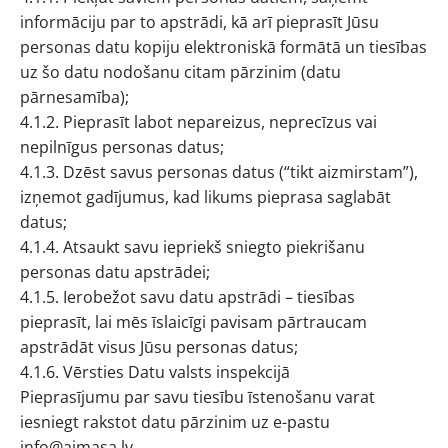
informāciju par to apstrādi, kā arī pieprasīt Jūsu
personas datu kopiju elektroniskā formātā un tiesības
uz šo datu nodošanu citam pārzinim (datu
pārnesamība);
4.1.2. Pieprasīt labot nepareizus, neprecīzus vai
nepilnīgus personas datus;
4.1.3. Dzēst savus personas datus (“tikt aizmirstam”),
izņemot gadījumus, kad likums pieprasa saglabāt
datus;
4.1.4. Atsaukt savu iepriekš sniegto piekrišanu
personas datu apstrādei;
4.1.5. Ierobežot savu datu apstrādi – tiesības
pieprasīt, lai mēs īslaicīgi pavisam pārtraucam
apstrādāt visus Jūsu personas datus;
4.1.6. Vērsties Datu valsts inspekcijā
Pieprasījumu par savu tiesību īstenošanu varat
iesniegt rakstot datu pārzinim uz e-pastu
info@aimasa.lv.