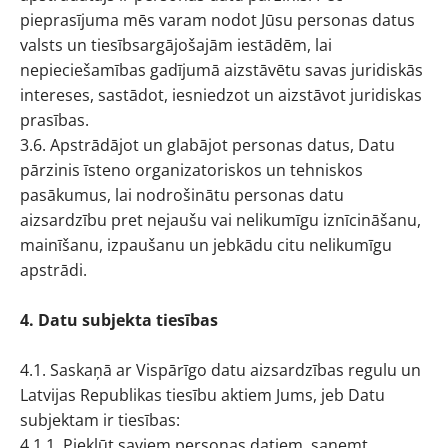
pieprasījuma mēs varam nodot Jūsu personas datus
valsts un tiesībsargājošajām iestādēm, lai
nepieciešamības gadījumā aizstāvētu savas juridiskās
intereses, sastādot, iesniedzot un aizstāvot juridiskas
prasības.
3.6. Apstrādājot un glabājot personas datus, Datu
pārzinis īsteno organizatoriskos un tehniskos
pasākumus, lai nodrošinātu personas datu
aizsardzību pret nejaušu vai nelikumīgu iznīcināšanu,
mainīšanu, izpaušanu un jebkādu citu nelikumīgu
apstrādi.
4. Datu subjekta tiesības
4.1. Saskaņā ar Vispārīgo datu aizsardzības regulu un
Latvijas Republikas tiesību aktiem Jums, jeb Datu
subjektam ir tiesības:
4.1.1. Piekļūt saviem personas datiem, saņemt