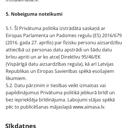
5. Nobeiguma noteikumi
5.1. Šī Privātuma politika izstrādāta saskaņā ar
Eiropas Parlamenta un Padomes regulu (ES) 2016/679
(2016. gada 27. aprīlis) par fizisku personu aizsardzību
attiecībā uz personas datu apstrādi un šādu datu
brīvu apriti un ar ko atceļ Direktīvu 95/46/EK
(Vispārīgā datu aizsardzības regula), kā arī Latvijas
Republikas un Eiropas Savienības spēkā esošajiem
likumiem.
5.2. Datu pārzinim ir tiesības veikt izmaiņas vai
papildinājumus Privātuma politikā jebkurā brīdī un
bez iepriekšēja brīdinājuma. Labojumi stājas spēkā
pēc to publicēšanas mājaslapā www.aimasa.lv.
Sīkdatnes