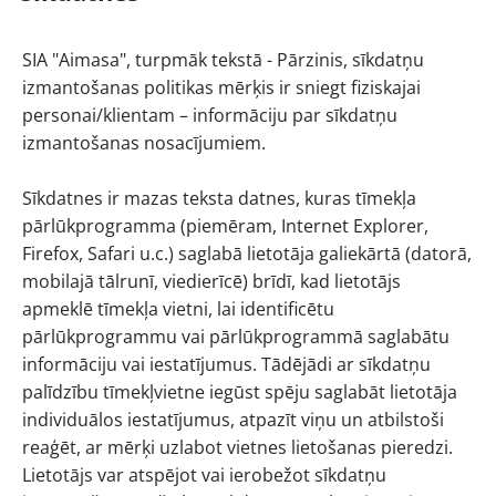
SIA "Aimasa", turpmāk tekstā - Pārzinis, sīkdatņu
izmantošanas politikas mērķis ir sniegt fiziskajai
personai/klientam – informāciju par sīkdatņu
izmantošanas nosacījumiem.
Sīkdatnes ir mazas teksta datnes, kuras tīmekļa
pārlūkprogramma (piemēram, Internet Explorer,
Firefox, Safari u.c.) saglabā lietotāja galiekārtā (datorā,
mobilajā tālrunī, viedierīcē) brīdī, kad lietotājs
apmeklē tīmekļa vietni, lai identificētu
pārlūkprogrammu vai pārlūkprogrammā saglabātu
informāciju vai iestatījumus. Tādējādi ar sīkdatņu
palīdzību tīmekļvietne iegūst spēju saglabāt lietotāja
individuālos iestatījumus, atpazīt viņu un atbilstoši
reaģēt, ar mērķi uzlabot vietnes lietošanas pieredzi.
Lietotājs var atspējot vai ierobežot sīkdatņu