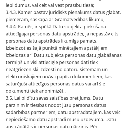
iebildumus, vai celt vai vest prasību tiesā;
3.4.3. Kamēr pastāv juridisks pienākums datus glabāt,
piemēram, saskaņā ar Grāmatvedības likumu;
3.4.4. Kamēr, ir spēkā Datu subjekta piekrišana
attiecīgajai personas datu apstrādei, ja nepastāv cits
personas datu apstrādes likumīgs pamats.
Izbeidzoties šajā punktā minētajiem apstākļiem,
izbeidzas arī Datu subjekta personas datu glabāšanas
termiņš un visi attiecīgie personas dati tiek
neatgriezeniski izdzēsti no datoru sistēmām un
elektroniskajiem un/vai papīra dokumentiem, kas
saturējuši attiecīgos personas datus vai arī šie
dokumenti tiek anonimizēti.
3.5. Lai pildītu savas saistības pret Jums, Datu
pārzinim ir tiesības nodot Jūsu personas datus
sadarbības partneriem, datu apstrādātājiem, kas veic
nepieciešamo datu apstrādi mūsu uzdevumā. Datu
apstrādātājs ir personas datu pārzinis. Pēc