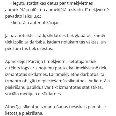
• iegūtu statistikas datus par tīmekļvietnes
apmeklētāju plūsmu apmeklētāju skaitu, tīmekļvietnē
pavadīto laiku u.c.;
• lietotāju autentifikācijai.
Ja nav noteikts citādi, sīkdatnes tiek glabātas, kamēr
tiek izpildīta darbība, kādam nolūkam tās vāktas, un
pēc tam tās tiek dzēstas.
Apmeklējot Pārziņa tīmekļvietni, lietotājam tiek
attēlots logs ar ziņojumu par to, ka tīmekļvietnē tiek
izmantotas sīkdatnes. Lai tīmekļvietne darbotos, tā
izmanto obligāti nepieciešamās sīkdatnes. Ar lietotāja
piekrišanu papildus var tikt izmantotas statistikas,
sociālo mediju u.c. sīkdatnes.
Attiecīgi, sīkdatņu izmantošanas tiesiskais pamats ir
lietotāja piekrišana.