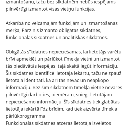
izmantošanu, taču bez sīkdatnēm nebūs iespējams
pilnvērtīgi izmantot visas vietņu funkcijas.
​Atkarībā no veicamajām funkcijām un izmantošanas
mērķa, Pārzinis izmanto obligātās sīkdatnes,
funkcionālās sīkdatnes un analītiskās sīkdatnes.
Obligātās sīkdatnes nepieciešamas, lai lietotājs varētu
brīvi apmeklēt un pārlūkot tīmekļa vietni un izmantot
tās piedāvātās iespējas, tajā skaitā iegūt informāciju.
Šīs sīkdatnes identificē lietotāja iekārtu, taču neizpauž
lietotāja identitāti, kā arī tās nevāc un neapkopo
informāciju. Bez šīm sīkdatnēm tīmekļa vietne nevarēs
pilnvērtīgi darboties, piemēram, sniegt lietotājam
nepieciešamo informāciju. Šīs sīkdatnes tiek glabātas
lietotāja iekārtā līdz brīdim, kad tiek aizvērta tīmekļa
pārlūkprogramma.
​Funkcionālās sīkdatnes atceras lietotāja izvēlētos