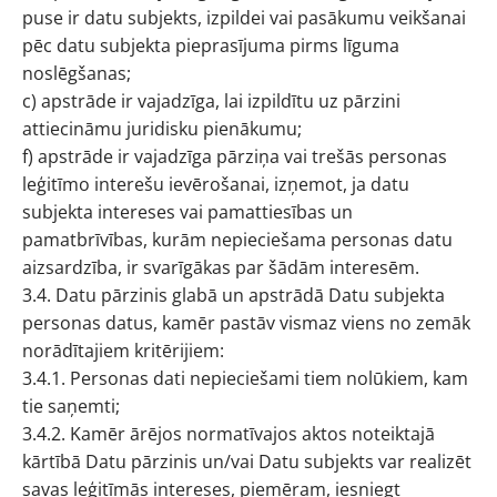
puse ir datu subjekts, izpildei vai pasākumu veikšanai
pēc datu subjekta pieprasījuma pirms līguma
noslēgšanas;
c) apstrāde ir vajadzīga, lai izpildītu uz pārzini
attiecināmu juridisku pienākumu;
f) apstrāde ir vajadzīga pārziņa vai trešās personas
leģitīmo interešu ievērošanai, izņemot, ja datu
subjekta intereses vai pamattiesības un
pamatbrīvības, kurām nepieciešama personas datu
aizsardzība, ir svarīgākas par šādām interesēm.
3.4. Datu pārzinis glabā un apstrādā Datu subjekta
personas datus, kamēr pastāv vismaz viens no zemāk
norādītajiem kritērijiem:
3.4.1. Personas dati nepieciešami tiem nolūkiem, kam
tie saņemti;
3.4.2. Kamēr ārējos normatīvajos aktos noteiktajā
kārtībā Datu pārzinis un/vai Datu subjekts var realizēt
savas leģitīmās intereses, piemēram, iesniegt