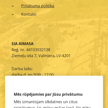
Privātuma politika
Kontakti
SIA AIMASA
Reģ. nr. 44103032138
Ziemeļu iela 7, Valmiera, LV-4201
Darba laiks:
darba d. no 9:00 - 17:00
E-pasts:
info@aimasa.lv
Mēs rūpējamies par Jūsu privātumu
Mēs izmantojam sīkdatnes un citus
risinājumus, lai, mūsu mājas lapā, Jūs gūtu