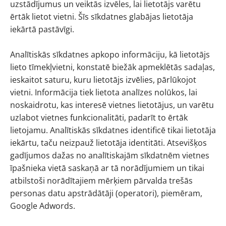
uzstādījumus un veiktās izvēles, lai lietotājs varētu
ērtāk lietot vietni. Šīs sīkdatnes glabājas lietotāja
iekārtā pastāvīgi.
Analītiskās sīkdatnes apkopo informāciju, kā lietotājs
lieto tīmekļvietni, konstatē biežāk apmeklētās sadaļas,
ieskaitot saturu, kuru lietotājs izvēlies, pārlūkojot
vietni. Informācija tiek lietota analīzes nolūkos, lai
noskaidrotu, kas interesē vietnes lietotājus, un varētu
uzlabot vietnes funkcionalitāti, padarīt to ērtāk
lietojamu. Analītiskās sīkdatnes identificē tikai lietotāja
iekārtu, taču neizpauž lietotāja identitāti. Atsevišķos
gadījumos dažas no analītiskajām sīkdatnēm vietnes
īpašnieka vietā saskaņā ar tā norādījumiem un tikai
atbilstoši norādītajiem mērķiem pārvalda trešās
personas datu apstrādātāji (operatori), piemēram,
Google Adwords.