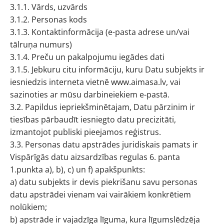
3.1.1. Vārds, uzvārds
3.1.2. Personas kods
3.1.3. Kontaktinformācija (e-pasta adrese un/vai
tālruņa numurs)
3.1.4. Preču un pakalpojumu iegādes dati
3.1.5. Jebkuru citu informāciju, kuru Datu subjekts ir
iesniedzis interneta vietnē www.aimasa.lv, vai
sazinoties ar mūsu darbineiekiem e-pastā.
3.2. Papildus iepriekšminētajam, Datu pārzinim ir
tiesības pārbaudīt iesniegto datu precizitāti,
izmantojot publiski pieejamos reģistrus.
3.3. Personas datu apstrādes juridiskais pamats ir
Vispārīgās datu aizsardzības regulas 6. panta
1.punkta a), b), c) un f) apakšpunkts:
a) datu subjekts ir devis piekrišanu savu personas
datu apstrādei vienam vai vairākiem konkrētiem
nolūkiem;
b) apstrāde ir vajadzīga līguma, kura līgumslēdzēja