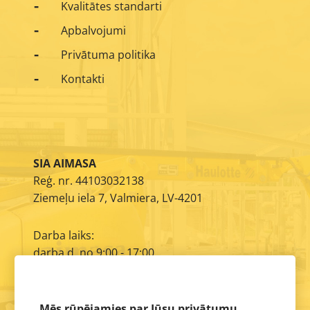
Kvalitātes standarti
Apbalvojumi
Privātuma politika
Kontakti
SIA AIMASA
Reģ. nr. 44103032138
Ziemeļu iela 7, Valmiera, LV-4201
Darba laiks:
darba d. no 9:00 - 17:00
E-pasts:
info@aimasa.lv
Mēs rūpējamies par Jūsu privātumu