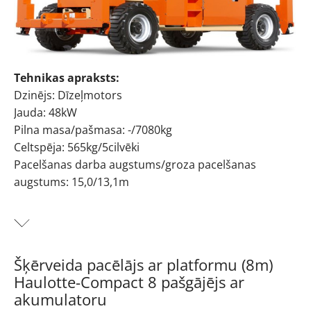
Tehnikas apraksts:
Dzinējs: Dīzeļmotors
Jauda: 48kW
Pilna masa/pašmasa: -/7080kg
Celtspēja: 565kg/5cilvēki
Pacelšanas darba augstums/groza pacelšanas
augstums: 15,0/13,1m
Gads: 2008
Šķērveida pacēlājs ar platformu (15m) JLG 4394RT
pašgājējs, dīzelis
Šķērveida pacēlājs ar platformu (8m)
Haulotte-Compact 8 pašgājējs ar
akumulatoru