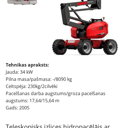
Tehnikas apraksts:
Jauda: 34 kW
Pilna masa/pašmasa: -/8090 kg
Celtspēja: 230kg/2cilvēki
Pacelšanas darba augstums/groza pacelšanas
augstums: 17,64/15,64 m
Gads: 2005
Teleskopisks izlices hidropacēlājs ar