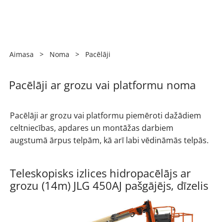
Aimasa
>
Noma
>
Pacēlāji
Pacēlāji ar grozu vai platformu noma
Pacēlāji ar grozu vai platformu piemēroti dažādiem
celtniecības, apdares un montāžas darbiem
augstumā ārpus telpām, kā arī labi vēdināmās telpās.
Teleskopisks izlices hidropacēlājs ar
grozu (14m) JLG 450AJ pašgājējs, dīzelis