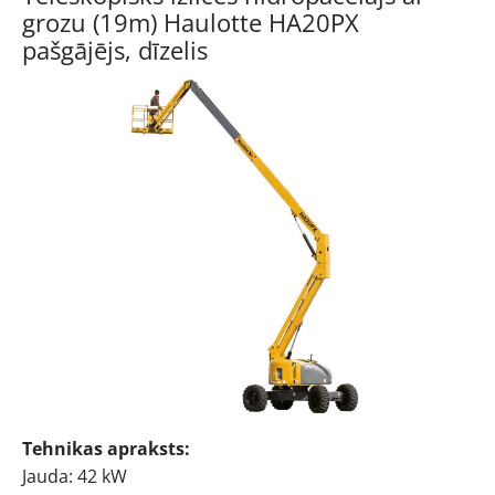
grozu (19m) Haulotte HA20PX
pašgājējs, dīzelis
Tehnikas apraksts:
Jauda: 42 kW