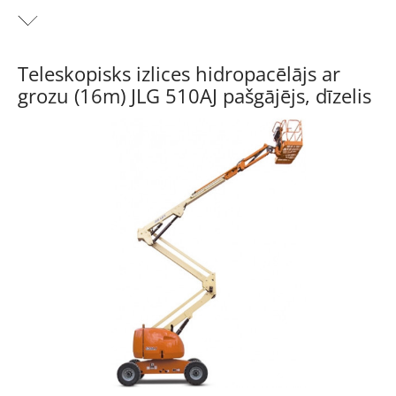
Teleskopisks izlices hidropacēlājs ar grozu (14m) JL
450AJ pašgājējs, dīzelis
Teleskopisks izlices hidropacēlājs ar
grozu (16m) JLG 510AJ pašgājējs, dīzelis