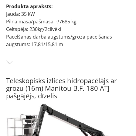
Produkta apraksts:
Jauda: 35 kW
Pilna masa/pašmasa: -/7685 kg
Celtspēja: 230kg/2cilvēki
Pacelšanas darba augstums/groza pacelšanas
augstums: 17,81/15,81 m
Gads: 2007/2017/2018
Teleskopisks izlices hidropacēlājs ar grozu (16m) JL
510AJ pašgājējs, dīzelis
Teleskopisks izlices hidropacēlājs ar
grozu (16m) Manitou B.F. 180 ATJ
pašgājējs, dīzelis