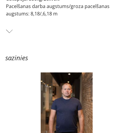
Pacelšanas darba augstums/groza pacelšanas
augstums: 8,18/,6,18 m
Gads: 2001
Šķērveida pacēlājs ar platformu (8m) Haulotte-
Compact 8 pašgājējs ar akumulatoru
sazinies