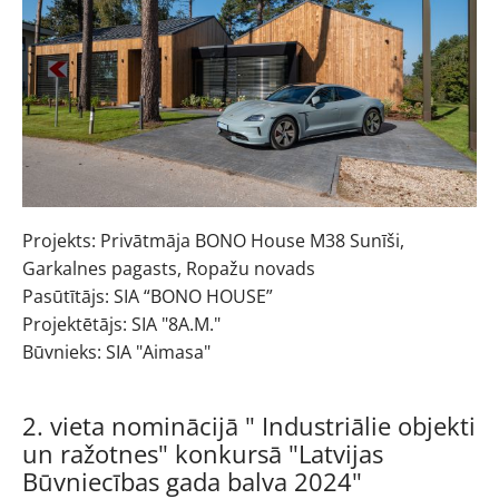
Projekts: Privātmāja BONO House M38 Sunīši,
Garkalnes pagasts, Ropažu novads
Pasūtītājs: SIA “BONO HOUSE”
Projektētājs: SIA "8A.M."
Būvnieks: SIA "Aimasa"
2. vieta nominācijā " Industriālie objekti
un ražotnes" konkursā "Latvijas
Būvniecības gada balva 2024"