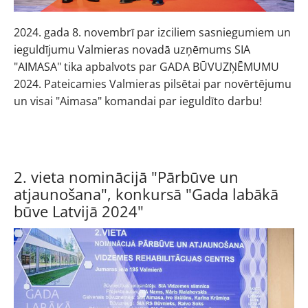
2024. gada 8. novembrī par izciliem sasniegumiem un
ieguldījumu Valmieras novadā uzņēmums SIA
"AIMASA" tika apbalvots par GADA BŪVUZŅĒMUMU
2024. Pateicamies Valmieras pilsētai par novērtējumu
un visai "Aimasa" komandai par ieguldīto darbu!
2. vieta nominācijā "Pārbūve un
atjaunošana", konkursā "Gada labākā
būve Latvijā 2024"