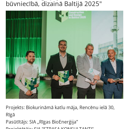
būvniecībā, dizainā Baltijā 2025"
Projekts: Biokurināmā katlu māja, Rencēnu ielā 30,
Rīgā
Pasūtītājs: SIA „Rīgas BioEnerģija”
Projektētājs: SIA "STRASA KONSULTANTI"