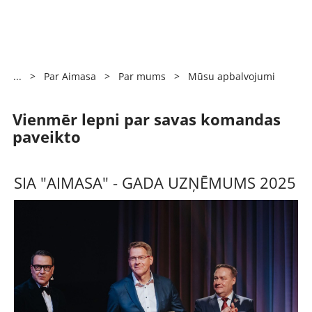
...
>
Par Aimasa
>
Par mums
>
Mūsu apbalvojumi
Vienmēr lepni par savas komandas
paveikto
SIA "AIMASA" - GADA UZŅĒMUMS 2025