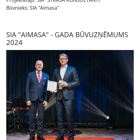
Būvnieks: SIA "Aimasa"
SIA "AIMASA" - GADA BŪVUZŅĒMUMS
2024