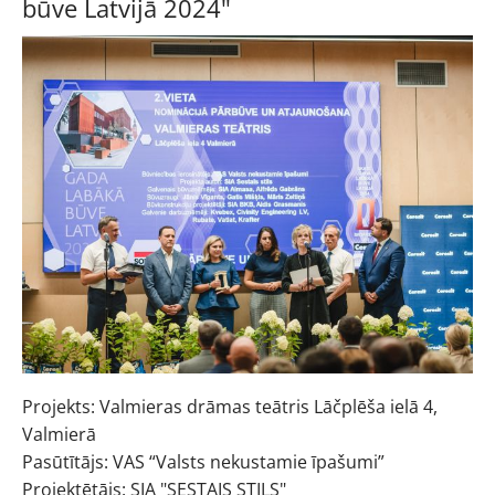
būve Latvijā 2024"
Projekts: Valmieras drāmas teātris Lāčplēša ielā 4,
Valmierā
Pasūtītājs: VAS “Valsts nekustamie īpašumi”
Projektētājs: SIA "SESTAIS STILS"