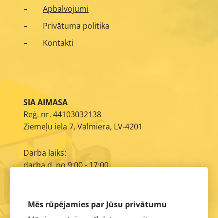
Apbalvojumi
Privātuma politika
Kontakti
SIA AIMASA
Reģ. nr. 44103032138
Ziemeļu iela 7, Valmiera, LV-4201
Darba laiks:
darba d. no 9:00 - 17:00
E-pasts:
info@aimasa.lv
Mēs rūpējamies par Jūsu privātumu