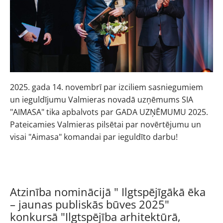
2025. gada 14. novembrī par izciliem sasniegumiem
un ieguldījumu Valmieras novadā uzņēmums SIA
"AIMASA" tika apbalvots par GADA UZŅĒMUMU 2025.
Pateicamies Valmieras pilsētai par novērtējumu un
visai "Aimasa" komandai par ieguldīto darbu!
Atzinība nominācijā " Ilgtspējīgākā ēka
– jaunas publiskās būves 2025"
konkursā "Ilgtspējība arhitektūrā,