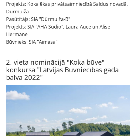
Projekts: Koka ēkas privātsaimniecībā Saldus novadā,
Dūrmuižā
Pasūtītājs: SIA "Dūrmuiža-B"
Projekts: SIA "AHA Sudio", Laura Auce un Alise
Hermane
Būvnieks: SIA "Aimasa"
2. vieta nominācijā "Koka būve"
konkursā "Latvijas Būvniecības gada
balva 2022"