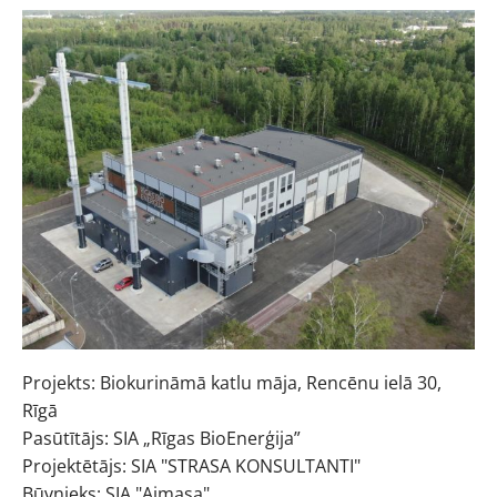
Projekts: Biokurināmā katlu māja, Rencēnu ielā 30,
Rīgā
Pasūtītājs: SIA „Rīgas BioEnerģija”
Projektētājs: SIA "STRASA KONSULTANTI"
Būvnieks: SIA "Aimasa"