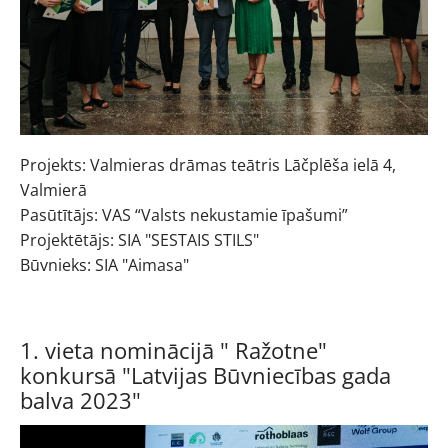
Projekts: Valmieras drāmas teātris Lāčplēša ielā 4,
Valmierā
Pasūtītājs: VAS “Valsts nekustamie īpašumi”
Projektētājs: SIA "SESTAIS STILS"
Būvnieks: SIA "Aimasa"
1. vieta nominācijā " Ražotne"
konkursā "Latvijas Būvniecības gada
balva 2023"