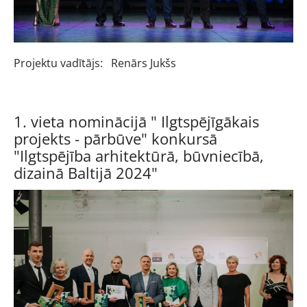
Projektu vadītājs:
Renārs Jukšs
1. vieta nominācijā " Ilgtspējīgākais
projekts - pārbūve" konkursā
"Ilgtspējība arhitektūrā, būvniecībā,
dizainā Baltijā 2024"