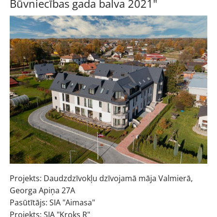
Būvniecības gada balva 2021"
Projekts: Daudzdzīvokļu dzīvojamā māja Valmierā,
Georga Apiņa 27A
Pasūtītājs: SIA "Aimasa"
Projekts: SIA "Kroks R"