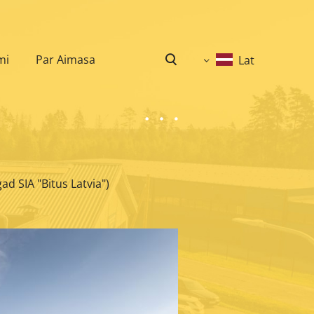
mi
Par Aimasa
Lat
ad SIA "Bitus Latvia")