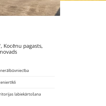
", Kocēnu pagasts,
novads
nerālbūvniecība
ženiertīkli
ritorijas labiekārtošana