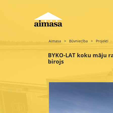
Aimasa
>
Būvniecība
>
Projekti
BYKO-LAT koku māju r
birojs