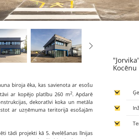
"Jorvika
Kocēnu 
auna biroja ēka, kas savienota ar esošu
Ģe
2
stāvi ar kopējo platību 260 m
. Apdarē
strukcijas, dekoratīvi koka un metāla
In
saistot ar uzņēmuma teritorijā esošajām
Te
ti tādi projekti kā 5. ēvelēšanas līnijas