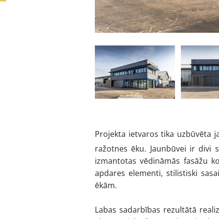
Projekta ietvaros tika uzbūvēta j
ražotnes ēku. Jaunbūvei ir divi 
izmantotas vēdināmās fasāžu kon
apdares elementi, stilistiski sa
ēkām.
Labas sadarbības rezultātā realizē