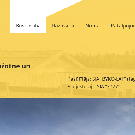
Būvniecība
Ražošana
Noma
Pakalpoju
ažotne un
Pasūtītājs: SIA "BYKO-LAT" (tag
Projektētājs: SIA "2727"