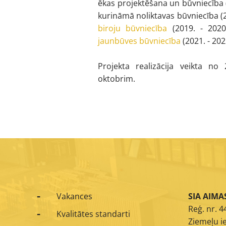
ēkas projektēšana un būvniecība (
kurināmā noliktavas būvniecība (
biroju būvniecība
(2019. - 2020
jaunbūves būvniecība
(2021. - 202
Projekta realizācija veikta n
oktobrim.
Vakances
SIA AIMA
Reģ. nr. 
Kvalitātes standarti
Ziemeļu ie