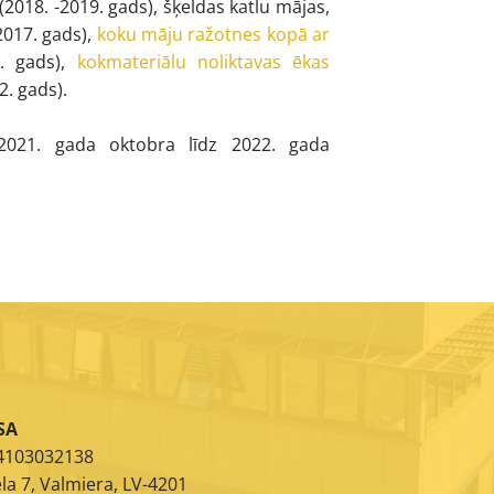
2018. -2019. gads), šķeldas katlu mājas,
2017. gads),
koku māju ražotnes kopā ar
. gads),
kokmateriālu noliktavas ēkas
2. gads).
o 2021. gada oktobra līdz 2022. gada
SA
44103032138
la 7, Valmiera, LV-4201