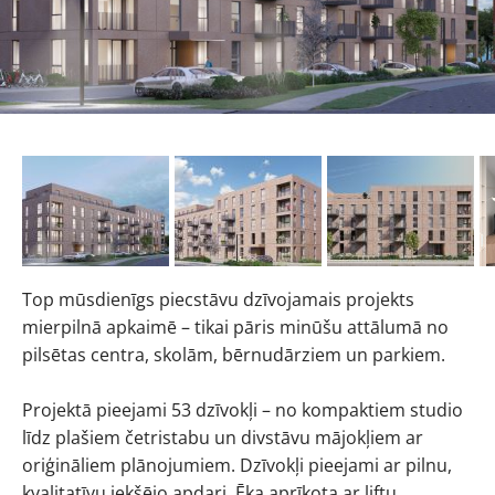
Top mūsdienīgs piecstāvu dzīvojamais projekts
mierpilnā apkaimē – tikai pāris minūšu attālumā no
pilsētas centra, skolām, bērnudārziem un parkiem.
Projektā pieejami 53 dzīvokļi – no kompaktiem studio
līdz plašiem četristabu un divstāvu mājokļiem ar
oriģināliem plānojumiem. Dzīvokļi pieejami ar pilnu,
kvalitatīvu iekšējo apdari. Ēka aprīkota ar liftu,