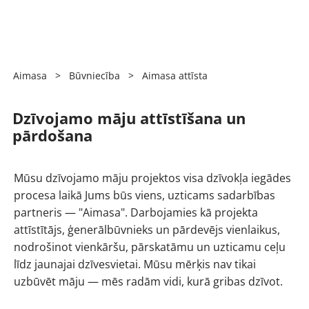
Aimasa
>
Būvniecība
>
Aimasa attīsta
Dzīvojamo māju attīstīšana un
pārdošana
Mūsu dzīvojamo māju projektos visa dzīvokļa iegādes
procesa laikā Jums būs viens, uzticams sadarbības
partneris — "Aimasa". Darbojamies kā projekta
attīstītājs, ģenerālbūvnieks un pārdevējs vienlaikus,
nodrošinot vienkāršu, pārskatāmu un uzticamu ceļu
līdz jaunajai dzīvesvietai. Mūsu mērķis nav tikai
uzbūvēt māju — mēs radām vidi, kurā gribas dzīvot.