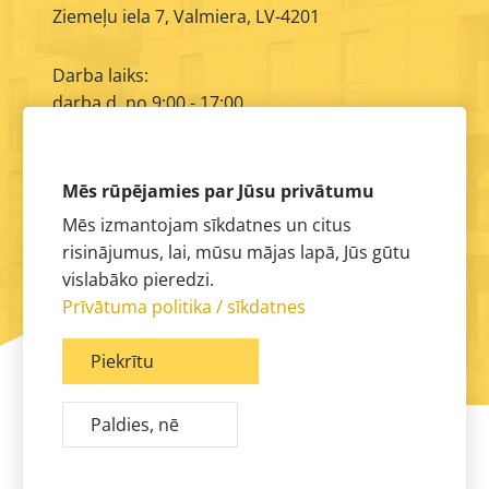
Ziemeļu iela 7, Valmiera, LV-4201
Darba laiks:
darba d. no 9:00 - 17:00
E-pasts:
info@aimasa.lv
Mēs rūpējamies par Jūsu privātumu
Mēs izmantojam sīkdatnes un citus
risinājumus, lai, mūsu mājas lapā, Jūs gūtu
vislabāko pieredzi.
Prīvātuma politika / sīkdatnes
Piekrītu
Paldies, nē
© 2026