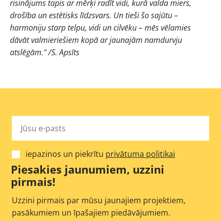
risinājums tapis ar mērķi radīt vidi, kurā valda miers,
drošība un estētisks līdzsvars. Un tieši šo sajūtu –
harmoniju starp telpu, vidi un cilvēku – mēs vēlamies
dāvāt valmieriešiem kopā ar jaunajām namdurvju
atslēgām." /S. Apsīts
iepazinos un piekrītu
privātuma politikai
Piesakies jaunumiem, uzzini
pirmais!
Uzzini pirmais par mūsu jaunajiem projektiem,
pasākumiem un īpašajiem piedāvājumiem.