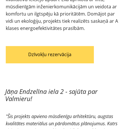
mūsdienīgām inženierkomunikācijām un veidota ar
komfortu un ilgtspēju kā prioritātēm. Domājot par
vidi un ekoloģiju, projekts tiek realizēts saskaņā ar A
klases energoefektivitātes prasībām.
Dzīvokļu rezervācija
Jāņa Endzelīna iela 2 - sajūta par
Valmieru!
"Šis projekts apvieno mūsdienīgu arhitektūru, augstas
kvalitātes materiālus un pārdomātus plānojumus. Katrs